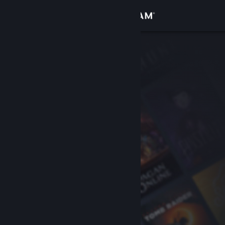
Войти
Магазин
Сообщество
Информация
Поддержка
Изменить язык
Скачать мобильное приложение Steam
Полная версия