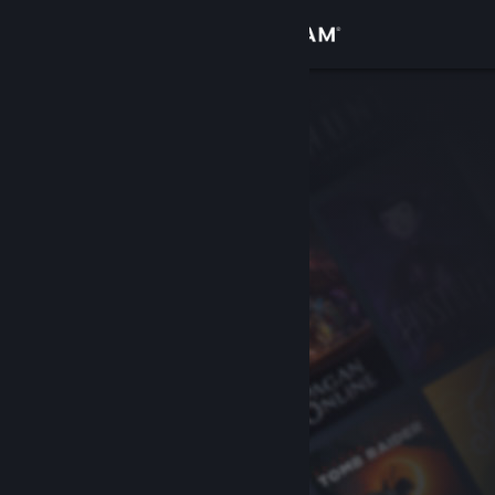
Войти
Магазин
Сообщество
Информация
Поддержка
Изменить язык
Скачать мобильное приложение Steam
Полная версия