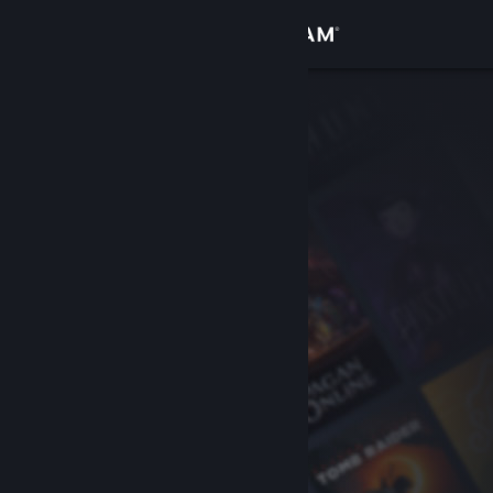
Войти
Магазин
Сообщество
Информация
Поддержка
Изменить язык
Скачать мобильное приложение Steam
Полная версия