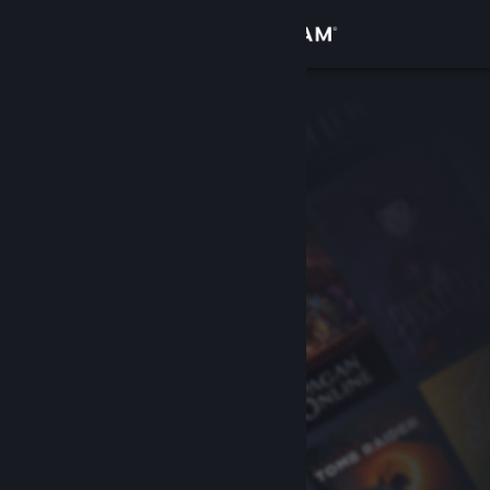
Войти
Магазин
Сообщество
Информация
Поддержка
Изменить язык
Скачать мобильное приложение Steam
Полная версия