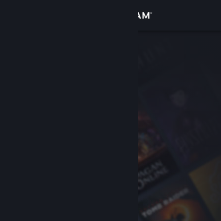
Войти
Магазин
Сообщество
Информация
Поддержка
Изменить язык
Скачать мобильное приложение Steam
Полная версия