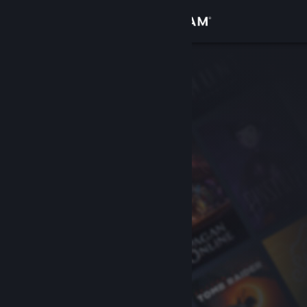
Войти
Магазин
Сообщество
Информация
Поддержка
Изменить язык
Скачать мобильное приложение Steam
Полная версия