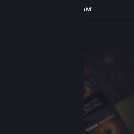
Войти
Магазин
Сообщество
Информация
Поддержка
Изменить язык
Скачать мобильное приложение Steam
Полная версия