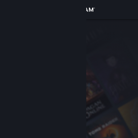
Войти
Магазин
Сообщество
Информация
Поддержка
Изменить язык
Скачать мобильное приложение Steam
Полная версия