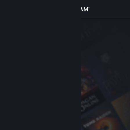
Войти
Магазин
Сообщество
Информация
Поддержка
Изменить язык
Скачать мобильное приложение Steam
Полная версия