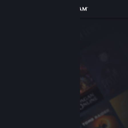
Войти
Магазин
Сообщество
Информация
Поддержка
Изменить язык
Скачать мобильное приложение Steam
Полная версия