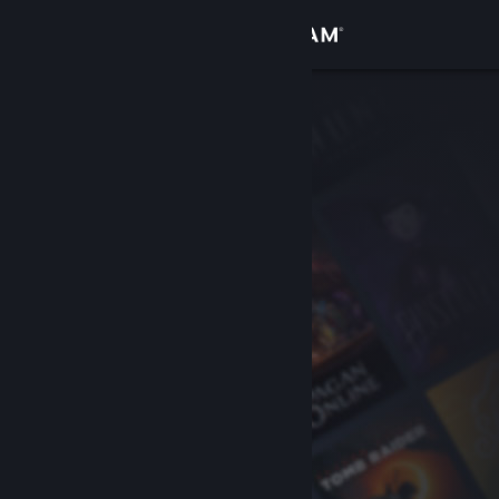
Войти
Магазин
Сообщество
Информация
Поддержка
Изменить язык
Скачать мобильное приложение Steam
Полная версия