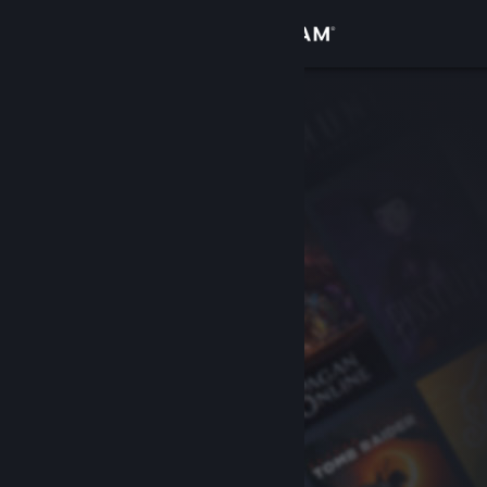
Войти
Магазин
Сообщество
Информация
Поддержка
Изменить язык
Скачать мобильное приложение Steam
Полная версия