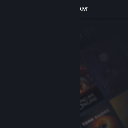
Войти
Магазин
Сообщество
Информация
Поддержка
Изменить язык
Скачать мобильное приложение Steam
Полная версия