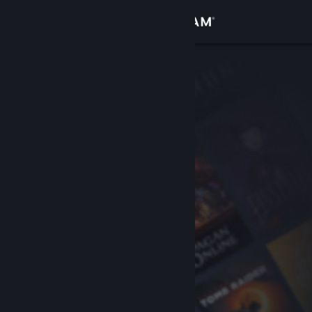
Войти
Магазин
Сообщество
Информация
Поддержка
Изменить язык
Скачать мобильное приложение Steam
Полная версия