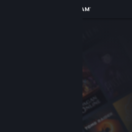
Войти
Магазин
Сообщество
Информация
Поддержка
Изменить язык
Скачать мобильное приложение Steam
Полная версия