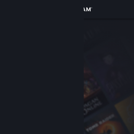
Войти
Магазин
Сообщество
Информация
Поддержка
Изменить язык
Скачать мобильное приложение Steam
Полная версия