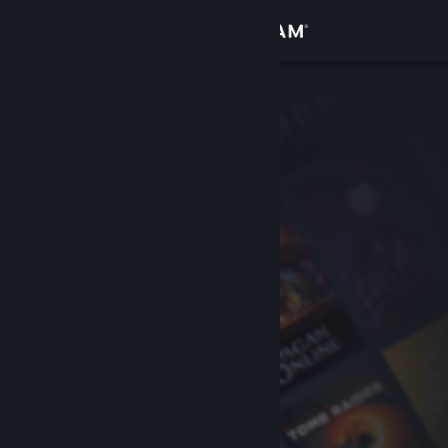
Войти
Магазин
Сообщество
Информация
Поддержка
Изменить язык
Скачать мобильное приложение Steam
Полная версия