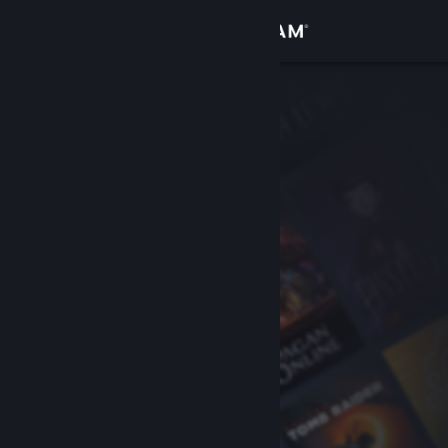
Войти
Магазин
Сообщество
Информация
Поддержка
Изменить язык
Скачать мобильное приложение Steam
Полная версия