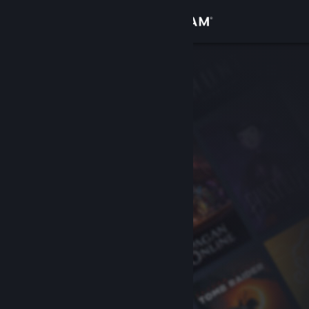
Войти
Магазин
Сообщество
Информация
Поддержка
Изменить язык
Скачать мобильное приложение Steam
Полная версия