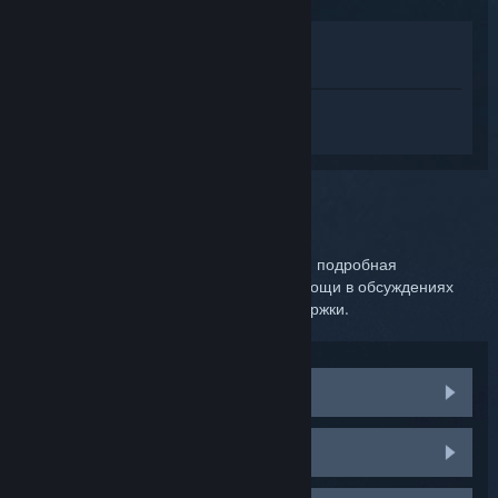
Просмотреть в магазине
Показать в библиотеке
Войдите
, чтобы получить персональную
помощь для SteamVR.
Вы выбрали:
Дальнейшая поддержка
Чтобы решить вашу проблему, требуется подробная
консультация. Вы можете попросить помощи в обсуждениях
продукта или обратиться в службу поддержки.
Посетите обсуждения сообщества
Комплектующие HTC Vive