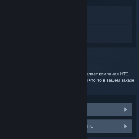
Просмотреть в магазине
Показать в библиотеке
Войдите
, чтобы получить персональную
помощь для SteamVR.
Вы выбрали:
Служба поддержки HTC
Доставку Vive и комплектующих осуществляет компания HTC.
Свяжитесь с её службой поддержки, если что-то в вашем заказе
повредили или потеряли.
Замена комплектующих
Обратитесь в службу поддержки HTC