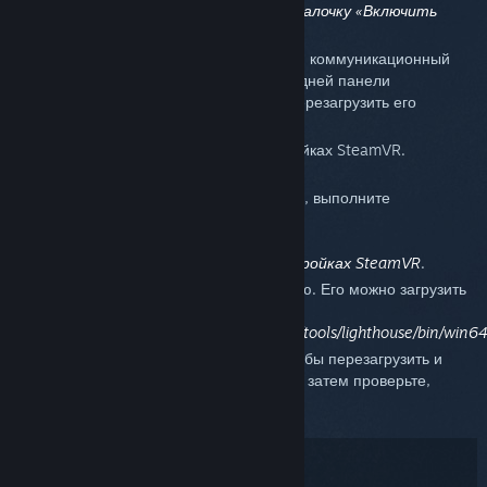
Настройки
>
Основные
>
Снимите галочку «Включить
связь по Bluetooth»
.
Перезагрузите обе базовые станции и коммуникационный
модуль. Выньте кабель питания из задней панели
коммуникационного модуля, чтобы перезагрузить его
полностью.
Включите связь по Bluetooth в настройках SteamVR.
Если после этого проблема не решилась, выполните
следующие действия.
Выключите связь по Bluetooth в
настройках
SteamVR
.
Установите драйвер Bluetooth вручную. Его можно загрузить
по этой ссылке:
/Steam/steamapps/common/SteamVR/tools/lighthouse/bin/win64/
Повторите описанные выше шаги, чтобы перезагрузить и
заново включить связь по Bluetooth, а затем проверьте,
решилась ли проблема.
Возможные решения: