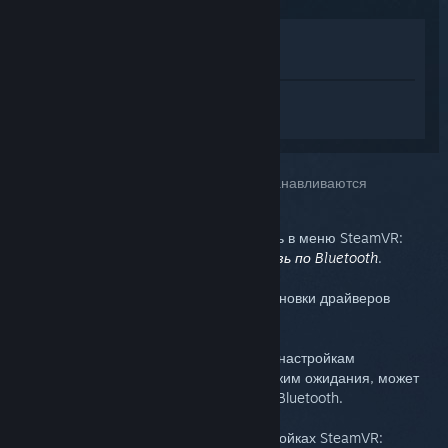
Просмотреть в магазине
Показать в библиотеке
Войдите
, чтобы получить персональную
помощь для SteamVR.
Вы выбрали:
Драйверы Bluetooth не устанавливаются
Bluetooth можно включить или выключить в меню SteamVR:
Настройки
>
Основные
>
Включить связь по Bluetooth
.
На той же странице есть кнопка для установки драйверов
Bluetooth.
Если ваши базовые станции не следуют настройкам
электропитания или не могут войти в режим ожидания, может
потребоваться переустановить драйвер Bluetooth.
Выключите связь по Bluetooth в настройках SteamVR: