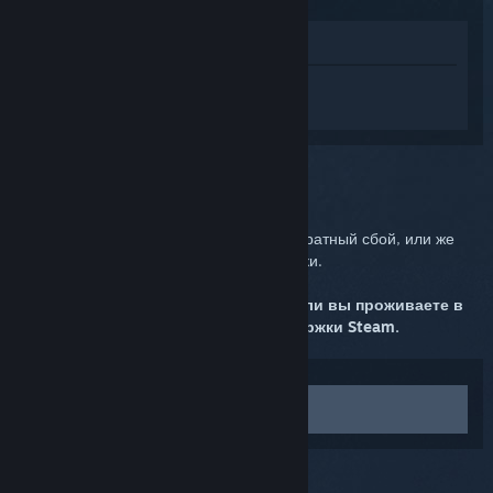
Просмотреть в магазине
Войдите
, чтобы получить персональную
помощь для Steam Link.
Вы выбрали:
Аппаратный сбой
Возможно, в Steam Link произошёл аппаратный сбой, или же
возникла неисправимая ошибка прошивки.
Пожалуйста, запросите замену ниже.
Если вы проживаете в
Канаде, свяжитесь со службой поддержки Steam.
Связаться со службой поддержки