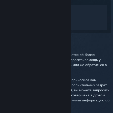
Просмотреть в магазине
Войдите
, чтобы получить персональную
помощь для Steam Link.
Вы выбрали:
Дальнейшая поддержка
Для решения возникшей проблемы требуется её более
подробное рассмотрение. Вы можете попросить помощь у
сообщества, посетив раздел обсуждений, или же обратиться в
службу поддержки.
Самое главное для нас — чтобы покупка приносила вам
радость. Вы можете вернуть товар без дополнительных затрат.
Если вы сделали эту покупку через Steam, вы можете запросить
возврат средств ниже. Если же она была совершена в другом
месте, свяжитесь с продавцом, чтобы получить информацию об
условиях возврата.