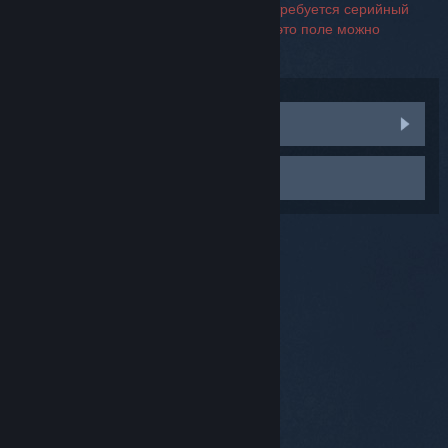
Для обращения в службу поддержки не требуется серийный
номер. Если вы столкнулись с ошибкой, это поле можно
оставить пустым.
Посетите обсуждения сообщества
Связаться со службой поддержки
© Valve Corporation. Все права сохранены. Все
торговые марки являются собственностью
соответствующих владельцев в США и других
странах.
Политика конфиденциальности
|
Правовая информация
|
Доступность
|
Соглашение подписчика Steam
|
Возврат средств
|
Файлы cookie