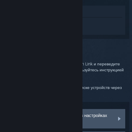
Просмотреть в магазине
Войдите
, чтобы получить персональную
помощь для Steam Link.
Вы выбрали:
Устройства Bluetooth
Перейдите в настройки Bluetooth в Steam Link и переведите
устройство в режим сопряжения (воспользуйтесь инструкцией
по применению).
Ваше устройство должно появиться в списке устройств через
несколько секунд.
Мое устройство не отображается в настройках
Bluetooth