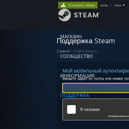
Установить Steam
вход
|
язык
МАГАЗИН
Поддержка Steam
Главная
>
Найти аккаунт
СООБЩЕСТВО
Мой мобильный аутентифик
ИНФОРМАЦИЯ
Введите адрес эл. почты или номер т
ПОДДЕРЖКА