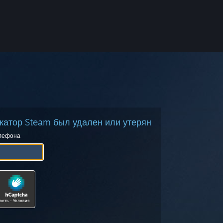
атор Steam был удален или утерян
елефона