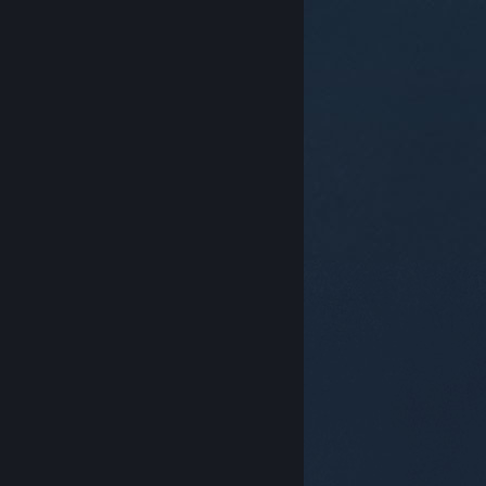
© Valve Corporation. Все права сохранены. Все
торговые марки являются собственностью
соответствующих владельцев в США и других
странах.
Политика конфиденциальности
|
Правовая информация
|
Доступность
|
Соглашение подписчика Steam
|
Возврат средств
|
Файлы cookie