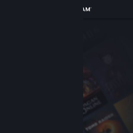
Logga in
Butik
Gemenskap
Om
Support
Byt språk
Skaffa Steams mobilapp
Se skrivbordswebbplats