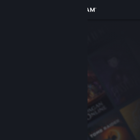
Logga in
Butik
Gemenskap
Om
Support
Byt språk
Skaffa Steams mobilapp
Se skrivbordswebbplats