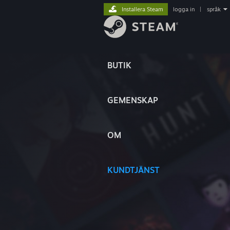
Installera Steam
logga in
|
språk
BUTIK
GEMENSKAP
OM
KUNDTJÄNST