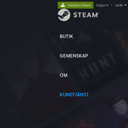
Installera Steam
logga in
|
språk
BUTIK
GEMENSKAP
OM
KUNDTJÄNST