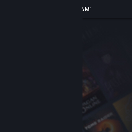
Logga in
Butik
Gemenskap
Om
Support
Byt språk
Skaffa Steams mobilapp
Se skrivbordswebbplats