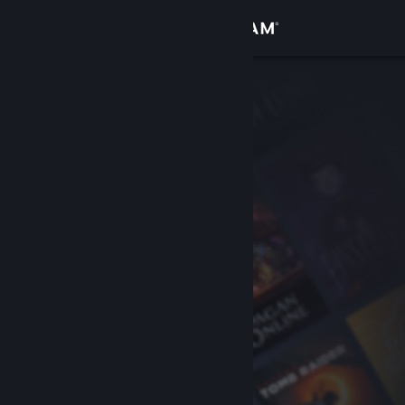
Logga in
Butik
Gemenskap
Om
Support
Byt språk
Skaffa Steams mobilapp
Se skrivbordswebbplats