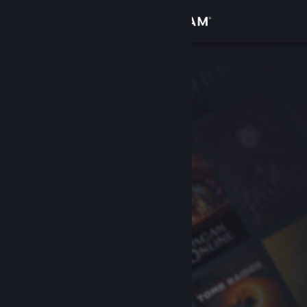
Logga in
Butik
Gemenskap
Om
Support
Byt språk
Skaffa Steams mobilapp
Se skrivbordswebbplats