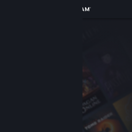
Logga in
Butik
Gemenskap
Om
Support
Byt språk
Skaffa Steams mobilapp
Se skrivbordswebbplats