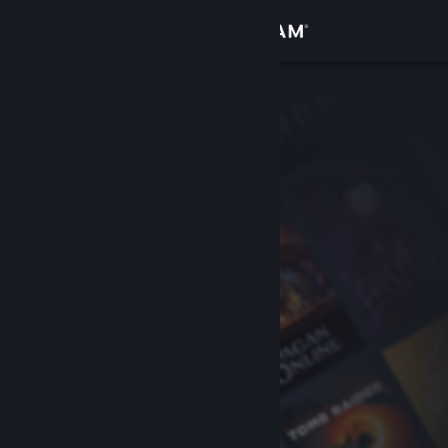
Logga in
Butik
Gemenskap
Om
Support
Byt språk
Skaffa Steams mobilapp
Se skrivbordswebbplats