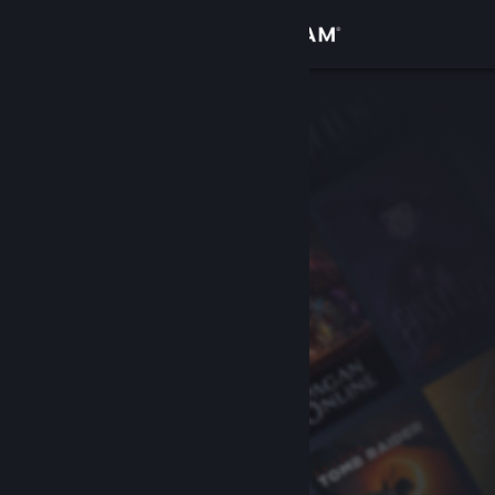
Logga in
Butik
Gemenskap
Om
Support
Byt språk
Skaffa Steams mobilapp
Se skrivbordswebbplats