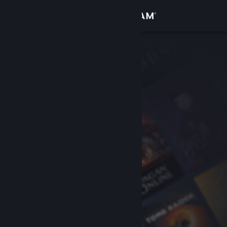
Logga in
Butik
Gemenskap
Om
Support
Byt språk
Skaffa Steams mobilapp
Se skrivbordswebbplats