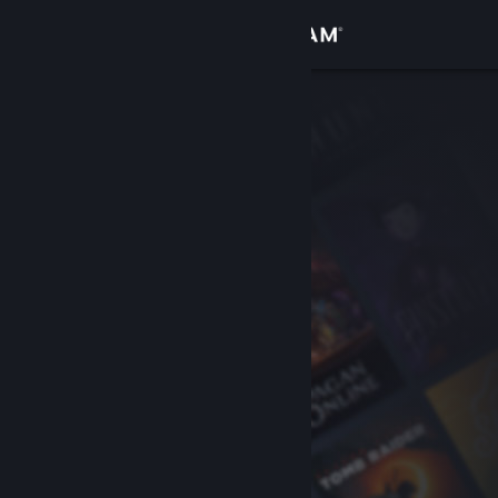
Logga in
Butik
Gemenskap
Om
Support
Byt språk
Skaffa Steams mobilapp
Se skrivbordswebbplats