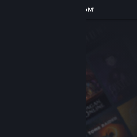
Logga in
Butik
Gemenskap
Om
Support
Byt språk
Skaffa Steams mobilapp
Se skrivbordswebbplats