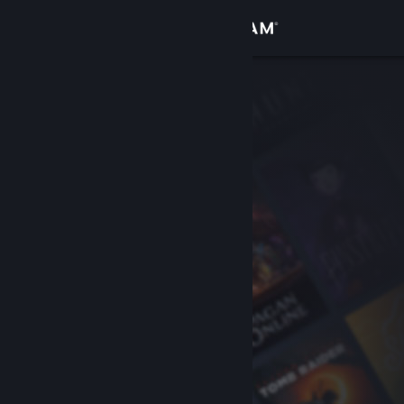
Logga in
Butik
Gemenskap
Om
Support
Byt språk
Skaffa Steams mobilapp
Se skrivbordswebbplats