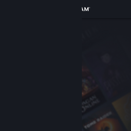
Logga in
Butik
Gemenskap
Om
Support
Byt språk
Skaffa Steams mobilapp
Se skrivbordswebbplats