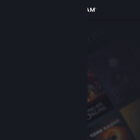
Logga in
Butik
Gemenskap
Om
Support
Byt språk
Skaffa Steams mobilapp
Se skrivbordswebbplats