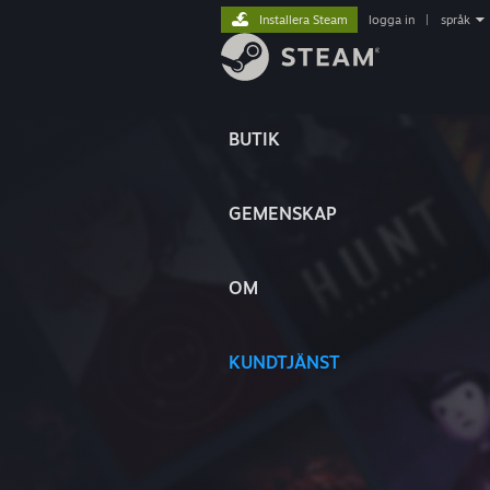
Installera Steam
logga in
|
språk
BUTIK
GEMENSKAP
OM
KUNDTJÄNST