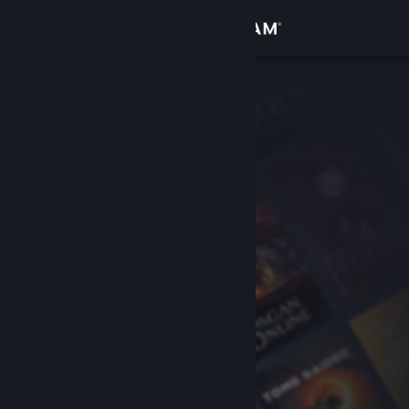
Logga in
Butik
Gemenskap
Om
Support
Byt språk
Skaffa Steams mobilapp
Se skrivbordswebbplats