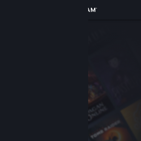
Logga in
Butik
Gemenskap
Om
Support
Byt språk
Skaffa Steams mobilapp
Se skrivbordswebbplats