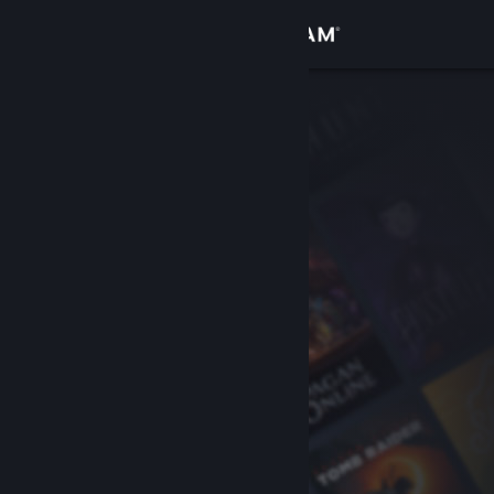
Logga in
Butik
Gemenskap
Om
Support
Byt språk
Skaffa Steams mobilapp
Se skrivbordswebbplats