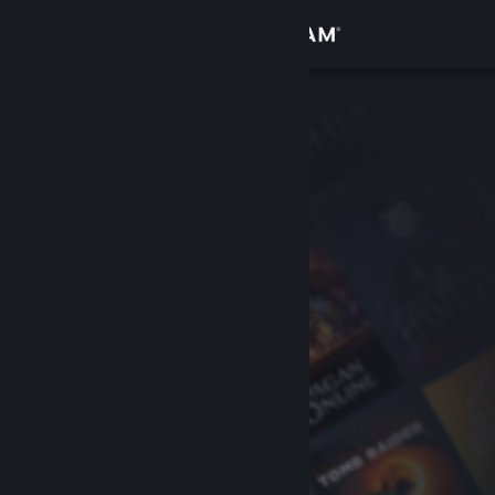
Logga in
Butik
Gemenskap
Om
Support
Byt språk
Skaffa Steams mobilapp
Se skrivbordswebbplats