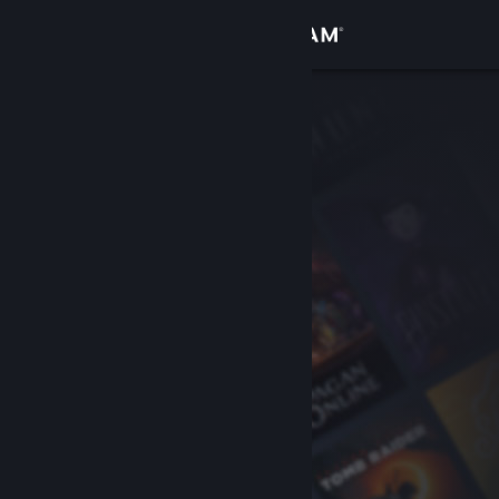
Logga in
Butik
Gemenskap
Om
Support
Byt språk
Skaffa Steams mobilapp
Se skrivbordswebbplats