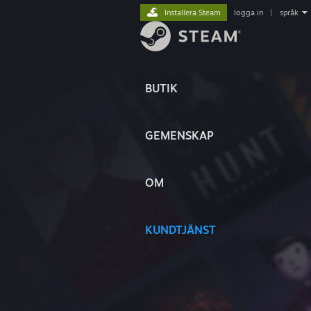
Installera Steam
logga in
|
språk
BUTIK
GEMENSKAP
OM
KUNDTJÄNST